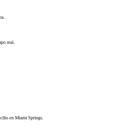
na.
po real.
icilio en Miami Springs.