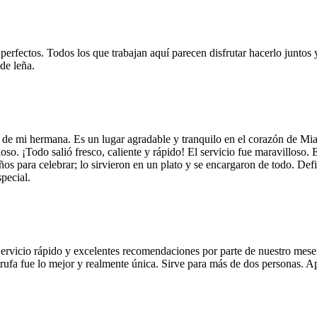
 perfectos. Todos los que trabajan aquí parecen disfrutar hacerlo juntos 
de leña.
 de mi hermana. Es un lugar agradable y tranquilo en el corazón de Mi
so. ¡Todo salió fresco, caliente y rápido! El servicio fue maravilloso. 
años para celebrar; lo sirvieron en un plato y se encargaron de todo. De
pecial.
Servicio rápido y excelentes recomendaciones por parte de nuestro meser
 de trufa fue lo mejor y realmente única. Sirve para más de dos personas.