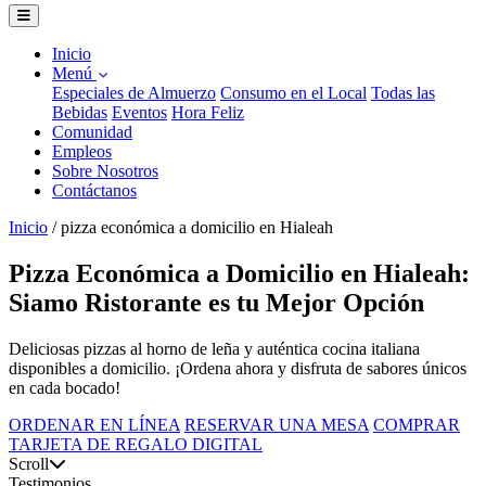
Inicio
Menú
Especiales de Almuerzo
Consumo en el Local
Todas las
Bebidas
Eventos
Hora Feliz
Comunidad
Empleos
Sobre Nosotros
Contáctanos
Inicio
/
pizza económica a domicilio en Hialeah
Pizza Económica a Domicilio en Hialeah:
Siamo Ristorante es tu Mejor Opción
Deliciosas pizzas al horno de leña y auténtica cocina italiana
disponibles a domicilio. ¡Ordena ahora y disfruta de sabores únicos
en cada bocado!
ORDENAR EN LÍNEA
RESERVAR UNA MESA
COMPRAR
TARJETA DE REGALO DIGITAL
Scroll
Testimonios