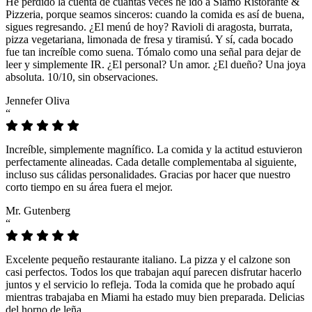
He perdido la cuenta de cuántas veces he ido a Siamo Ristorante &
Pizzeria, porque seamos sinceros: cuando la comida es así de buena,
sigues regresando. ¿El menú de hoy? Ravioli di aragosta, burrata,
pizza vegetariana, limonada de fresa y tiramisú. Y sí, cada bocado
fue tan increíble como suena. Tómalo como una señal para dejar de
leer y simplemente IR. ¿El personal? Un amor. ¿El dueño? Una joya
absoluta. 10/10, sin observaciones.
Jennefer Oliva
“
Increíble, simplemente magnífico. La comida y la actitud estuvieron
perfectamente alineadas. Cada detalle complementaba al siguiente,
incluso sus cálidas personalidades. Gracias por hacer que nuestro
corto tiempo en su área fuera el mejor.
Mr. Gutenberg
“
Excelente pequeño restaurante italiano. La pizza y el calzone son
casi perfectos. Todos los que trabajan aquí parecen disfrutar hacerlo
juntos y el servicio lo refleja. Toda la comida que he probado aquí
mientras trabajaba en Miami ha estado muy bien preparada. Delicias
del horno de leña.