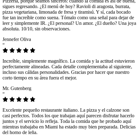
Pizzeria, porque seamos sinceros: cuando la comida es así de buena,
sigues regresando. ¿El menú de hoy? Ravioli di aragosta, burrata,
pizza vegetariana, limonada de fresa y tiramisú. Y sí, cada bocado
fue tan increíble como suena. Tómalo como una señal para dejar de
leer y simplemente IR. ¿El personal? Un amor. ¿El dueño? Una joya
absoluta. 10/10, sin observaciones.
Jennefer Oliva
“
Increíble, simplemente magnífico. La comida y la actitud estuvieron
perfectamente alineadas. Cada detalle complementaba al siguiente,
incluso sus cálidas personalidades. Gracias por hacer que nuestro
corto tiempo en su área fuera el mejor.
Mr. Gutenberg
“
Excelente pequeño restaurante italiano. La pizza y el calzone son
casi perfectos. Todos los que trabajan aquí parecen disfrutar hacerlo
juntos y el servicio lo refleja. Toda la comida que he probado aquí
mientras trabajaba en Miami ha estado muy bien preparada. Delicias
del horno de leña.