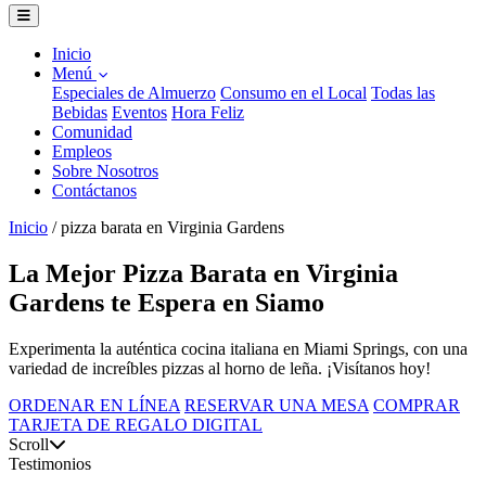
Inicio
Menú
Especiales de Almuerzo
Consumo en el Local
Todas las
Bebidas
Eventos
Hora Feliz
Comunidad
Empleos
Sobre Nosotros
Contáctanos
Inicio
/
pizza barata en Virginia Gardens
La Mejor Pizza Barata en Virginia
Gardens te Espera en Siamo
Experimenta la auténtica cocina italiana en Miami Springs, con una
variedad de increíbles pizzas al horno de leña. ¡Visítanos hoy!
ORDENAR EN LÍNEA
RESERVAR UNA MESA
COMPRAR
TARJETA DE REGALO DIGITAL
Scroll
Testimonios