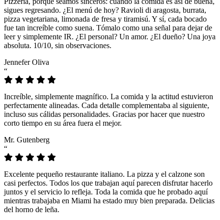
Pizzeria, porque seamos sinceros: cuando la comida es así de buena,
sigues regresando. ¿El menú de hoy? Ravioli di aragosta, burrata,
pizza vegetariana, limonada de fresa y tiramisú. Y sí, cada bocado
fue tan increíble como suena. Tómalo como una señal para dejar de
leer y simplemente IR. ¿El personal? Un amor. ¿El dueño? Una joya
absoluta. 10/10, sin observaciones.
Jennefer Oliva
“
Increíble, simplemente magnífico. La comida y la actitud estuvieron
perfectamente alineadas. Cada detalle complementaba al siguiente,
incluso sus cálidas personalidades. Gracias por hacer que nuestro
corto tiempo en su área fuera el mejor.
Mr. Gutenberg
“
Excelente pequeño restaurante italiano. La pizza y el calzone son
casi perfectos. Todos los que trabajan aquí parecen disfrutar hacerlo
juntos y el servicio lo refleja. Toda la comida que he probado aquí
mientras trabajaba en Miami ha estado muy bien preparada. Delicias
del horno de leña.