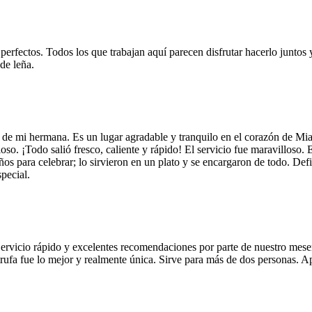
 perfectos. Todos los que trabajan aquí parecen disfrutar hacerlo juntos 
de leña.
 de mi hermana. Es un lugar agradable y tranquilo en el corazón de Mi
so. ¡Todo salió fresco, caliente y rápido! El servicio fue maravilloso. 
años para celebrar; lo sirvieron en un plato y se encargaron de todo. De
pecial.
Servicio rápido y excelentes recomendaciones por parte de nuestro meser
 de trufa fue lo mejor y realmente única. Sirve para más de dos personas.