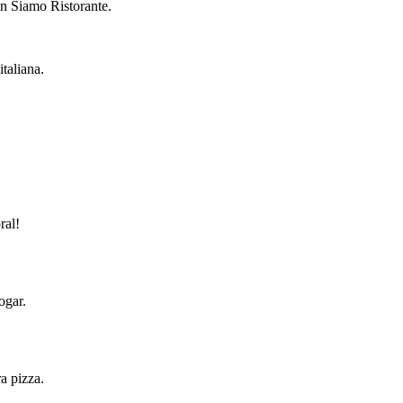
en Siamo Ristorante.
taliana.
ral!
ogar.
a pizza.