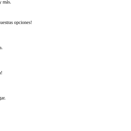
 y más.
nuestras opciones!
a.
a!
gar.