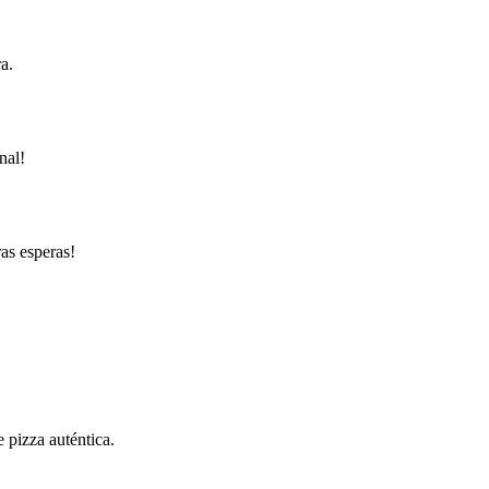
a.
nal!
ras esperas!
 pizza auténtica.