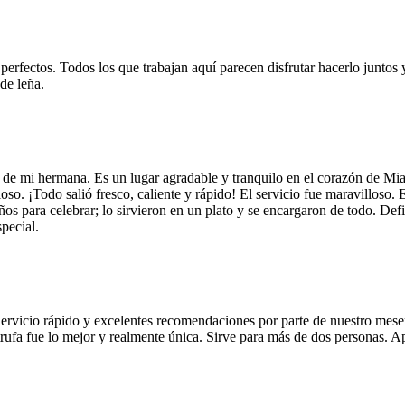
 perfectos. Todos los que trabajan aquí parecen disfrutar hacerlo juntos 
de leña.
 de mi hermana. Es un lugar agradable y tranquilo en el corazón de Mi
so. ¡Todo salió fresco, caliente y rápido! El servicio fue maravilloso. 
años para celebrar; lo sirvieron en un plato y se encargaron de todo. De
pecial.
Servicio rápido y excelentes recomendaciones por parte de nuestro meser
 de trufa fue lo mejor y realmente única. Sirve para más de dos personas.