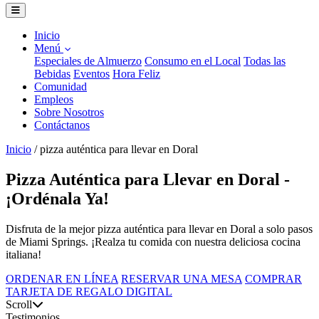
Inicio
Menú
Especiales de Almuerzo
Consumo en el Local
Todas las
Bebidas
Eventos
Hora Feliz
Comunidad
Empleos
Sobre Nosotros
Contáctanos
Inicio
/
pizza auténtica para llevar en Doral
Pizza Auténtica para Llevar en Doral -
¡Ordénala Ya!
Disfruta de la mejor pizza auténtica para llevar en Doral a solo pasos
de Miami Springs. ¡Realza tu comida con nuestra deliciosa cocina
italiana!
ORDENAR EN LÍNEA
RESERVAR UNA MESA
COMPRAR
TARJETA DE REGALO DIGITAL
Scroll
Testimonios