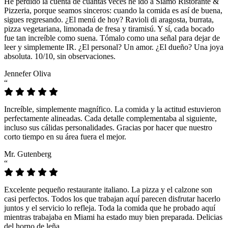
He perdido la cuenta de cuántas veces he ido a Siamo Ristorante &
Pizzeria, porque seamos sinceros: cuando la comida es así de buena,
sigues regresando. ¿El menú de hoy? Ravioli di aragosta, burrata,
pizza vegetariana, limonada de fresa y tiramisú. Y sí, cada bocado
fue tan increíble como suena. Tómalo como una señal para dejar de
leer y simplemente IR. ¿El personal? Un amor. ¿El dueño? Una joya
absoluta. 10/10, sin observaciones.
Jennefer Oliva
“
Increíble, simplemente magnífico. La comida y la actitud estuvieron
perfectamente alineadas. Cada detalle complementaba al siguiente,
incluso sus cálidas personalidades. Gracias por hacer que nuestro
corto tiempo en su área fuera el mejor.
Mr. Gutenberg
“
Excelente pequeño restaurante italiano. La pizza y el calzone son
casi perfectos. Todos los que trabajan aquí parecen disfrutar hacerlo
juntos y el servicio lo refleja. Toda la comida que he probado aquí
mientras trabajaba en Miami ha estado muy bien preparada. Delicias
del horno de leña.