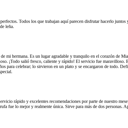
 perfectos. Todos los que trabajan aquí parecen disfrutar hacerlo juntos 
de leña.
 de mi hermana. Es un lugar agradable y tranquilo en el corazón de Mi
so. ¡Todo salió fresco, caliente y rápido! El servicio fue maravilloso. 
años para celebrar; lo sirvieron en un plato y se encargaron de todo. De
pecial.
Servicio rápido y excelentes recomendaciones por parte de nuestro meser
 de trufa fue lo mejor y realmente única. Sirve para más de dos personas.