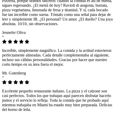
Pizzeria, porque seamos sinceros: cuando la comida es así de buena,
sigues regresando. ¿El menú de hoy? Ravioli di aragosta, burrata,
pizza vegetariana, limonada de fresa y tiramisú. Y sí, cada bocado
fue tan increíble como suena. Tómalo como una señal para dejar de
leer y simplemente IR. ¿El personal? Un amor. ¿El dueño? Una joya
absoluta. 10/10, sin observaciones.
Jennefer Oliva
“
Increíble, simplemente magnífico. La comida y la actitud estuvieron
perfectamente alineadas. Cada detalle complementaba al siguiente,
incluso sus cálidas personalidades. Gracias por hacer que nuestro
corto tiempo en su área fuera el mejor.
Mr. Gutenberg
“
Excelente pequeño restaurante italiano. La pizza y el calzone son
casi perfectos. Todos los que trabajan aquí parecen disfrutar hacerlo
juntos y el servicio lo refleja. Toda la comida que he probado aquí
mientras trabajaba en Miami ha estado muy bien preparada. Delicias
del horno de leña.