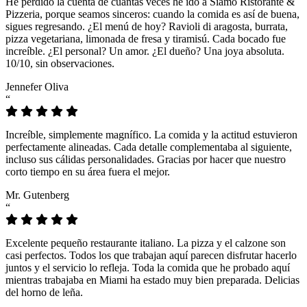
He perdido la cuenta de cuántas veces he ido a Siamo Ristorante &
Pizzeria, porque seamos sinceros: cuando la comida es así de buena,
sigues regresando. ¿El menú de hoy? Ravioli di aragosta, burrata,
pizza vegetariana, limonada de fresa y tiramisú. Cada bocado fue
increíble. ¿El personal? Un amor. ¿El dueño? Una joya absoluta.
10/10, sin observaciones.
Jennefer Oliva
“
Increíble, simplemente magnífico. La comida y la actitud estuvieron
perfectamente alineadas. Cada detalle complementaba al siguiente,
incluso sus cálidas personalidades. Gracias por hacer que nuestro
corto tiempo en su área fuera el mejor.
Mr. Gutenberg
“
Excelente pequeño restaurante italiano. La pizza y el calzone son
casi perfectos. Todos los que trabajan aquí parecen disfrutar hacerlo
juntos y el servicio lo refleja. Toda la comida que he probado aquí
mientras trabajaba en Miami ha estado muy bien preparada. Delicias
del horno de leña.