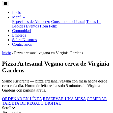
Inicio
Menú
Especiales de Almuerzo
Consumo en el Local
Todas las
Bebidas
Eventos
Hora Feliz
Comunidad
Empleos
Sobre Nosotros
Contáctanos
Inicio
/
Pizza artesanal vegana en Virginia Gardens
Pizza Artesanal Vegana cerca de Virginia
Gardens
Siamo Ristorante — pizza artesanal vegana con masa hecha desde
cero cada día. Horno de leña real a solo 5 minutos de Virginia
Gardens con parking gratis.
ORDENAR EN LÍNEA
RESERVAR UNA MESA
COMPRAR
TARJETA DE REGALO DIGITAL
Scroll
Testimonios