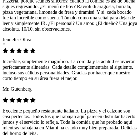
Pizzeria, porque seamos sinceros: cuando la comida es así de buena,
sigues regresando. ¿El menú de hoy? Ravioli di aragosta, burrata,
pizza vegetariana, limonada de fresa y tiramisú. Y sí, cada bocado
fue tan increíble como suena. Tómalo como una señal para dejar de
leer y simplemente IR. ¿El personal? Un amor. ¿El dueño? Una joya
absoluta. 10/10, sin observaciones.
Jennefer Oliva
“
Increíble, simplemente magnífico. La comida y la actitud estuvieron
perfectamente alineadas. Cada detalle complementaba al siguiente,
incluso sus cálidas personalidades. Gracias por hacer que nuestro
corto tiempo en su área fuera el mejor.
Mr. Gutenberg
“
Excelente pequeño restaurante italiano. La pizza y el calzone son
casi perfectos. Todos los que trabajan aquí parecen disfrutar hacerlo
juntos y el servicio lo refleja. Toda la comida que he probado aquí
mientras trabajaba en Miami ha estado muy bien preparada. Delicias
del horno de leña.