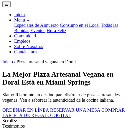
Inicio
Menú
Especiales de Almuerzo
Consumo en el Local
Todas las
Bebidas
Eventos
Hora Feliz
Comunidad
Empleos
Sobre Nosotros
Contáctanos
Inicio
/
Pizza artesanal vegana en Doral
La Mejor Pizza Artesanal Vegana en
Doral Está en Miami Springs
Siamo Ristorante, tu destino para disfrutar de pizzas artesanales
veganas. Ven a saborear la autenticidad de la cocina italiana.
ORDENAR EN LÍNEA
RESERVAR UNA MESA
COMPRAR
TARJETA DE REGALO DIGITAL
Scroll
Testimonios