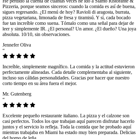
He perdido la cuenta de cuántas veces he ido a Siamo Ristorante &
Pizzeria, porque seamos sinceros: cuando la comida es así de buena,
sigues regresando. ¿El menú de hoy? Ravioli di aragosta, burrata,
pizza vegetariana, limonada de fresa y tiramisú. Y sí, cada bocado
fue tan increíble como suena. Tómalo como una señal para dejar de
leer y simplemente IR. ¿El personal? Un amor. ¿El dueño? Una joya
absoluta. 10/10, sin observaciones.
Jennefer Oliva
“
Increíble, simplemente magnífico. La comida y la actitud estuvieron
perfectamente alineadas. Cada detalle complementaba al siguiente,
incluso sus cálidas personalidades. Gracias por hacer que nuestro
corto tiempo en su área fuera el mejor.
Mr. Gutenberg
“
Excelente pequeño restaurante italiano. La pizza y el calzone son
casi perfectos. Todos los que trabajan aquí parecen disfrutar hacerlo
juntos y el servicio lo refleja. Toda la comida que he probado aquí
mientras trabajaba en Miami ha estado muy bien preparada. Delicias
del horno de leña.