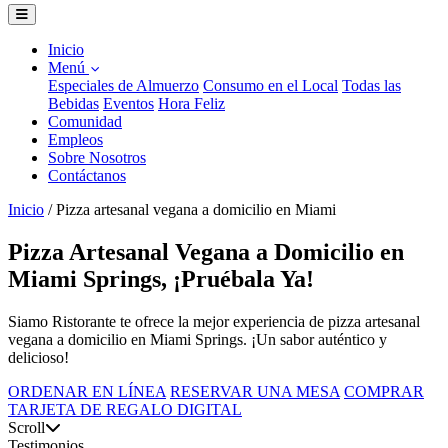
Inicio
Menú
Especiales de Almuerzo
Consumo en el Local
Todas las
Bebidas
Eventos
Hora Feliz
Comunidad
Empleos
Sobre Nosotros
Contáctanos
Inicio
/
Pizza artesanal vegana a domicilio en Miami
Pizza Artesanal Vegana a Domicilio en
Miami Springs, ¡Pruébala Ya!
Siamo Ristorante te ofrece la mejor experiencia de pizza artesanal
vegana a domicilio en Miami Springs. ¡Un sabor auténtico y
delicioso!
ORDENAR EN LÍNEA
RESERVAR UNA MESA
COMPRAR
TARJETA DE REGALO DIGITAL
Scroll
Testimonios