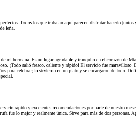
 perfectos. Todos los que trabajan aquí parecen disfrutar hacerlo juntos 
de leña.
 de mi hermana. Es un lugar agradable y tranquilo en el corazón de Mi
so. ¡Todo salió fresco, caliente y rápido! El servicio fue maravilloso. 
años para celebrar; lo sirvieron en un plato y se encargaron de todo. De
pecial.
Servicio rápido y excelentes recomendaciones por parte de nuestro meser
 de trufa fue lo mejor y realmente única. Sirve para más de dos personas.