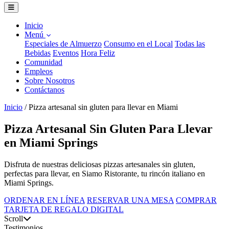
Inicio
Menú
Especiales de Almuerzo
Consumo en el Local
Todas las
Bebidas
Eventos
Hora Feliz
Comunidad
Empleos
Sobre Nosotros
Contáctanos
Inicio
/
Pizza artesanal sin gluten para llevar en Miami
Pizza Artesanal Sin Gluten Para Llevar
en Miami Springs
Disfruta de nuestras deliciosas pizzas artesanales sin gluten,
perfectas para llevar, en Siamo Ristorante, tu rincón italiano en
Miami Springs.
ORDENAR EN LÍNEA
RESERVAR UNA MESA
COMPRAR
TARJETA DE REGALO DIGITAL
Scroll
Testimonios