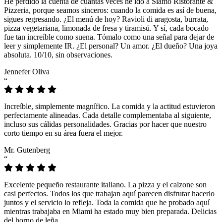
He perdido la cuenta de cuántas veces he ido a Siamo Ristorante &
Pizzeria, porque seamos sinceros: cuando la comida es así de buena,
sigues regresando. ¿El menú de hoy? Ravioli di aragosta, burrata,
pizza vegetariana, limonada de fresa y tiramisú. Y sí, cada bocado
fue tan increíble como suena. Tómalo como una señal para dejar de
leer y simplemente IR. ¿El personal? Un amor. ¿El dueño? Una joya
absoluta. 10/10, sin observaciones.
Jennefer Oliva
“
Increíble, simplemente magnífico. La comida y la actitud estuvieron
perfectamente alineadas. Cada detalle complementaba al siguiente,
incluso sus cálidas personalidades. Gracias por hacer que nuestro
corto tiempo en su área fuera el mejor.
Mr. Gutenberg
“
Excelente pequeño restaurante italiano. La pizza y el calzone son
casi perfectos. Todos los que trabajan aquí parecen disfrutar hacerlo
juntos y el servicio lo refleja. Toda la comida que he probado aquí
mientras trabajaba en Miami ha estado muy bien preparada. Delicias
del horno de leña.