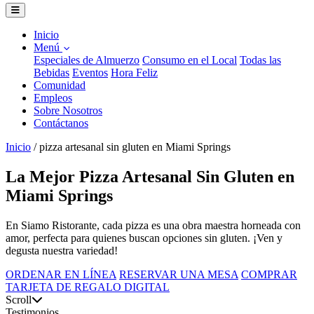
Inicio
Menú
Especiales de Almuerzo
Consumo en el Local
Todas las
Bebidas
Eventos
Hora Feliz
Comunidad
Empleos
Sobre Nosotros
Contáctanos
Inicio
/
pizza artesanal sin gluten en Miami Springs
La Mejor Pizza Artesanal Sin Gluten en
Miami Springs
En Siamo Ristorante, cada pizza es una obra maestra horneada con
amor, perfecta para quienes buscan opciones sin gluten. ¡Ven y
degusta nuestra variedad!
ORDENAR EN LÍNEA
RESERVAR UNA MESA
COMPRAR
TARJETA DE REGALO DIGITAL
Scroll
Testimonios