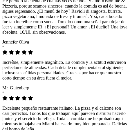
He perdido la cuenta de cuántas veces he ido a Siamo Ristorante &
Pizzeria, porque seamos sinceros: cuando la comida es así de buena,
sigues regresando. ¿El menú de hoy? Ravioli di aragosta, burrata,
pizza vegetariana, limonada de fresa y tiramisú. Y sí, cada bocado
fue tan increíble como suena. Tómalo como una señal para dejar de
leer y simplemente IR. ¿El personal? Un amor. ¿El dueño? Una joya
absoluta. 10/10, sin observaciones.
Jennefer Oliva
“
Increíble, simplemente magnífico. La comida y la actitud estuvieron
perfectamente alineadas. Cada detalle complementaba al siguiente,
incluso sus cálidas personalidades. Gracias por hacer que nuestro
corto tiempo en su área fuera el mejor.
Mr. Gutenberg
“
Excelente pequeño restaurante italiano. La pizza y el calzone son
casi perfectos. Todos los que trabajan aquí parecen disfrutar hacerlo
juntos y el servicio lo refleja. Toda la comida que he probado aquí
mientras trabajaba en Miami ha estado muy bien preparada. Delicias
del horno de leña.