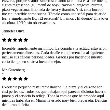
Pizzeria, porque seamos sinceros: cuando la comida es así de buena,
sigues regresando. ¿El menú de hoy? Ravioli di aragosta, burrata,
pizza vegetariana, limonada de fresa y tiramisú. Y sí, cada bocado
fue tan increíble como suena. Tómalo como una señal para dejar de
leer y simplemente IR. ¿El personal? Un amor. ¿El dueño? Una joya
absoluta. 10/10, sin observaciones.
Jennefer Oliva
“
Increíble, simplemente magnífico. La comida y la actitud estuvieron
perfectamente alineadas. Cada detalle complementaba al siguiente,
incluso sus cálidas personalidades. Gracias por hacer que nuestro
corto tiempo en su área fuera el mejor.
Mr. Gutenberg
“
Excelente pequeño restaurante italiano. La pizza y el calzone son
casi perfectos. Todos los que trabajan aquí parecen disfrutar hacerlo
juntos y el servicio lo refleja. Toda la comida que he probado aquí
mientras trabajaba en Miami ha estado muy bien preparada. Delicias
del horno de leña.