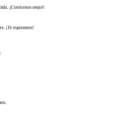
omida. ¡Conócenos mejor!
nes. ¡Te esperamos!
.
nea.