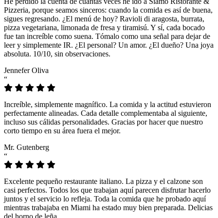
He perdido la cuenta de cuántas veces he ido a Siamo Ristorante &
Pizzeria, porque seamos sinceros: cuando la comida es así de buena,
sigues regresando. ¿El menú de hoy? Ravioli di aragosta, burrata,
pizza vegetariana, limonada de fresa y tiramisú. Y sí, cada bocado
fue tan increíble como suena. Tómalo como una señal para dejar de
leer y simplemente IR. ¿El personal? Un amor. ¿El dueño? Una joya
absoluta. 10/10, sin observaciones.
Jennefer Oliva
“
Increíble, simplemente magnífico. La comida y la actitud estuvieron
perfectamente alineadas. Cada detalle complementaba al siguiente,
incluso sus cálidas personalidades. Gracias por hacer que nuestro
corto tiempo en su área fuera el mejor.
Mr. Gutenberg
“
Excelente pequeño restaurante italiano. La pizza y el calzone son
casi perfectos. Todos los que trabajan aquí parecen disfrutar hacerlo
juntos y el servicio lo refleja. Toda la comida que he probado aquí
mientras trabajaba en Miami ha estado muy bien preparada. Delicias
del horno de leña.