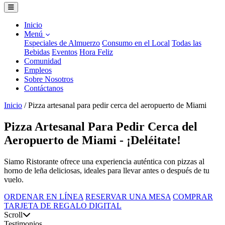
Inicio
Menú
Especiales de Almuerzo
Consumo en el Local
Todas las
Bebidas
Eventos
Hora Feliz
Comunidad
Empleos
Sobre Nosotros
Contáctanos
Inicio
/
Pizza artesanal para pedir cerca del aeropuerto de Miami
Pizza Artesanal Para Pedir Cerca del
Aeropuerto de Miami - ¡Deléitate!
Siamo Ristorante ofrece una experiencia auténtica con pizzas al
horno de leña deliciosas, ideales para llevar antes o después de tu
vuelo.
ORDENAR EN LÍNEA
RESERVAR UNA MESA
COMPRAR
TARJETA DE REGALO DIGITAL
Scroll
Testimonios