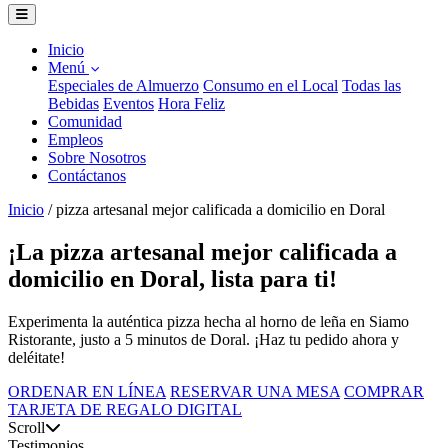
Inicio
Menú
Especiales de Almuerzo
Consumo en el Local
Todas las
Bebidas
Eventos
Hora Feliz
Comunidad
Empleos
Sobre Nosotros
Contáctanos
Inicio
/
pizza artesanal mejor calificada a domicilio en Doral
¡La pizza artesanal mejor calificada a
domicilio en Doral, lista para ti!
Experimenta la auténtica pizza hecha al horno de leña en Siamo
Ristorante, justo a 5 minutos de Doral. ¡Haz tu pedido ahora y
deléitate!
ORDENAR EN LÍNEA
RESERVAR UNA MESA
COMPRAR
TARJETA DE REGALO DIGITAL
Scroll
Testimonios