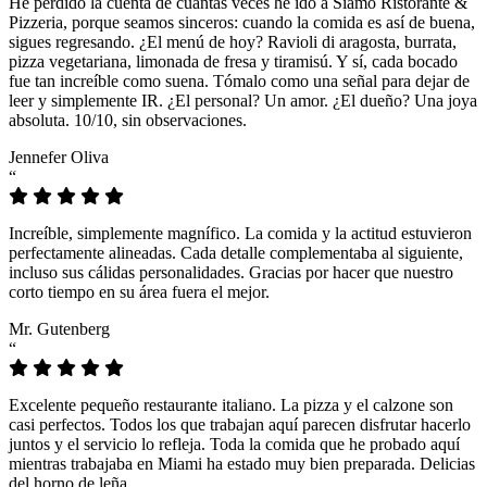
He perdido la cuenta de cuántas veces he ido a Siamo Ristorante &
Pizzeria, porque seamos sinceros: cuando la comida es así de buena,
sigues regresando. ¿El menú de hoy? Ravioli di aragosta, burrata,
pizza vegetariana, limonada de fresa y tiramisú. Y sí, cada bocado
fue tan increíble como suena. Tómalo como una señal para dejar de
leer y simplemente IR. ¿El personal? Un amor. ¿El dueño? Una joya
absoluta. 10/10, sin observaciones.
Jennefer Oliva
“
Increíble, simplemente magnífico. La comida y la actitud estuvieron
perfectamente alineadas. Cada detalle complementaba al siguiente,
incluso sus cálidas personalidades. Gracias por hacer que nuestro
corto tiempo en su área fuera el mejor.
Mr. Gutenberg
“
Excelente pequeño restaurante italiano. La pizza y el calzone son
casi perfectos. Todos los que trabajan aquí parecen disfrutar hacerlo
juntos y el servicio lo refleja. Toda la comida que he probado aquí
mientras trabajaba en Miami ha estado muy bien preparada. Delicias
del horno de leña.