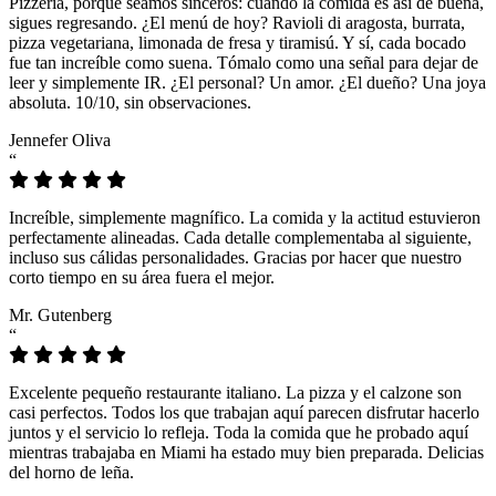
Pizzeria, porque seamos sinceros: cuando la comida es así de buena,
sigues regresando. ¿El menú de hoy? Ravioli di aragosta, burrata,
pizza vegetariana, limonada de fresa y tiramisú. Y sí, cada bocado
fue tan increíble como suena. Tómalo como una señal para dejar de
leer y simplemente IR. ¿El personal? Un amor. ¿El dueño? Una joya
absoluta. 10/10, sin observaciones.
Jennefer Oliva
“
Increíble, simplemente magnífico. La comida y la actitud estuvieron
perfectamente alineadas. Cada detalle complementaba al siguiente,
incluso sus cálidas personalidades. Gracias por hacer que nuestro
corto tiempo en su área fuera el mejor.
Mr. Gutenberg
“
Excelente pequeño restaurante italiano. La pizza y el calzone son
casi perfectos. Todos los que trabajan aquí parecen disfrutar hacerlo
juntos y el servicio lo refleja. Toda la comida que he probado aquí
mientras trabajaba en Miami ha estado muy bien preparada. Delicias
del horno de leña.