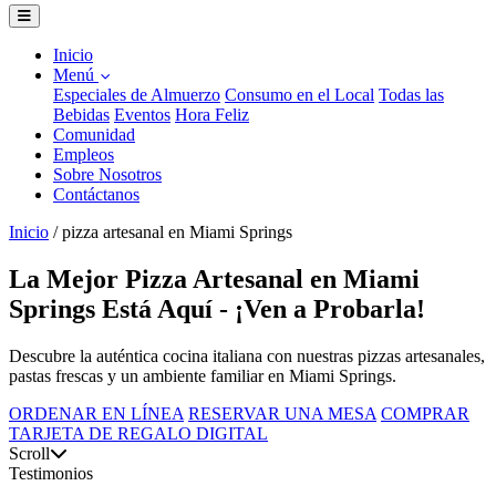
Inicio
Menú
Especiales de Almuerzo
Consumo en el Local
Todas las
Bebidas
Eventos
Hora Feliz
Comunidad
Empleos
Sobre Nosotros
Contáctanos
Inicio
/
pizza artesanal en Miami Springs
La Mejor Pizza Artesanal en Miami
Springs Está Aquí - ¡Ven a Probarla!
Descubre la auténtica cocina italiana con nuestras pizzas artesanales,
pastas frescas y un ambiente familiar en Miami Springs.
ORDENAR EN LÍNEA
RESERVAR UNA MESA
COMPRAR
TARJETA DE REGALO DIGITAL
Scroll
Testimonios