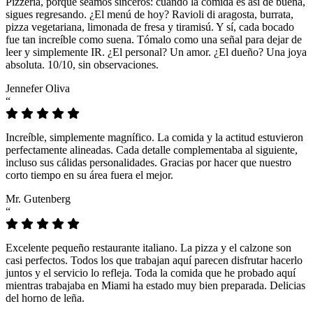
Pizzeria, porque seamos sinceros: cuando la comida es así de buena,
sigues regresando. ¿El menú de hoy? Ravioli di aragosta, burrata,
pizza vegetariana, limonada de fresa y tiramisú. Y sí, cada bocado
fue tan increíble como suena. Tómalo como una señal para dejar de
leer y simplemente IR. ¿El personal? Un amor. ¿El dueño? Una joya
absoluta. 10/10, sin observaciones.
Jennefer Oliva
“
Increíble, simplemente magnífico. La comida y la actitud estuvieron
perfectamente alineadas. Cada detalle complementaba al siguiente,
incluso sus cálidas personalidades. Gracias por hacer que nuestro
corto tiempo en su área fuera el mejor.
Mr. Gutenberg
“
Excelente pequeño restaurante italiano. La pizza y el calzone son
casi perfectos. Todos los que trabajan aquí parecen disfrutar hacerlo
juntos y el servicio lo refleja. Toda la comida que he probado aquí
mientras trabajaba en Miami ha estado muy bien preparada. Delicias
del horno de leña.