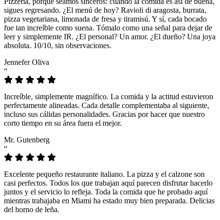
Pizzeria, porque seamos sinceros: cuando la comida es así de buena,
sigues regresando. ¿El menú de hoy? Ravioli di aragosta, burrata,
pizza vegetariana, limonada de fresa y tiramisú. Y sí, cada bocado
fue tan increíble como suena. Tómalo como una señal para dejar de
leer y simplemente IR. ¿El personal? Un amor. ¿El dueño? Una joya
absoluta. 10/10, sin observaciones.
Jennefer Oliva
“
Increíble, simplemente magnífico. La comida y la actitud estuvieron
perfectamente alineadas. Cada detalle complementaba al siguiente,
incluso sus cálidas personalidades. Gracias por hacer que nuestro
corto tiempo en su área fuera el mejor.
Mr. Gutenberg
“
Excelente pequeño restaurante italiano. La pizza y el calzone son
casi perfectos. Todos los que trabajan aquí parecen disfrutar hacerlo
juntos y el servicio lo refleja. Toda la comida que he probado aquí
mientras trabajaba en Miami ha estado muy bien preparada. Delicias
del horno de leña.