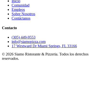
Inicio
Comunidad
Empleos
Sobre Nosotros
Contáctanos
Contacto
(305) 449-9553
info@siamopizza.com
17 Westward Dr Miami Springs, FL 33166
©
2026
Siamo Ristorante & Pizzeria. Todos los derechos
reservados.