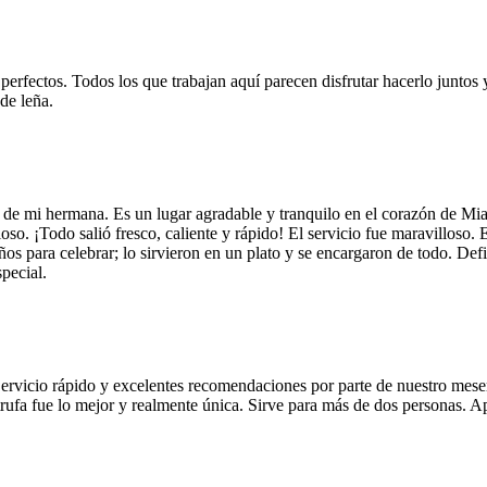
 perfectos. Todos los que trabajan aquí parecen disfrutar hacerlo juntos 
de leña.
 de mi hermana. Es un lugar agradable y tranquilo en el corazón de Mi
so. ¡Todo salió fresco, caliente y rápido! El servicio fue maravilloso. 
años para celebrar; lo sirvieron en un plato y se encargaron de todo. De
pecial.
Servicio rápido y excelentes recomendaciones por parte de nuestro meser
 de trufa fue lo mejor y realmente única. Sirve para más de dos personas.