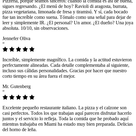
Pizzeria, porque seamos sinceros: cuando la comida es así de buena,
sigues regresando. ¿El menú de hoy? Ravioli di aragosta, burrata,
pizza vegetariana, limonada de fresa y tiramisú. Y sí, cada bocado
fue tan increíble como suena. Tómalo como una señal para dejar de
leer y simplemente IR. ¿El personal? Un amor. ¿El dueño? Una joya
absoluta. 10/10, sin observaciones.
Jennefer Oliva
“
Increíble, simplemente magnífico. La comida y la actitud estuvieron
perfectamente alineadas. Cada detalle complementaba al siguiente,
incluso sus cálidas personalidades. Gracias por hacer que nuestro
corto tiempo en su área fuera el mejor.
Mr. Gutenberg
“
Excelente pequeño restaurante italiano. La pizza y el calzone son
casi perfectos. Todos los que trabajan aquí parecen disfrutar hacerlo
juntos y el servicio lo refleja. Toda la comida que he probado aquí
mientras trabajaba en Miami ha estado muy bien preparada. Delicias
del horno de leña.