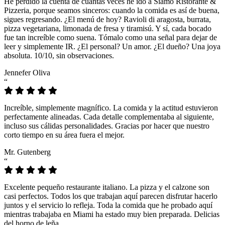
He perdido la cuenta de cuántas veces he ido a Siamo Ristorante &
Pizzeria, porque seamos sinceros: cuando la comida es así de buena,
sigues regresando. ¿El menú de hoy? Ravioli di aragosta, burrata,
pizza vegetariana, limonada de fresa y tiramisú. Y sí, cada bocado
fue tan increíble como suena. Tómalo como una señal para dejar de
leer y simplemente IR. ¿El personal? Un amor. ¿El dueño? Una joya
absoluta. 10/10, sin observaciones.
Jennefer Oliva
“
Increíble, simplemente magnífico. La comida y la actitud estuvieron
perfectamente alineadas. Cada detalle complementaba al siguiente,
incluso sus cálidas personalidades. Gracias por hacer que nuestro
corto tiempo en su área fuera el mejor.
Mr. Gutenberg
“
Excelente pequeño restaurante italiano. La pizza y el calzone son
casi perfectos. Todos los que trabajan aquí parecen disfrutar hacerlo
juntos y el servicio lo refleja. Toda la comida que he probado aquí
mientras trabajaba en Miami ha estado muy bien preparada. Delicias
del horno de leña.