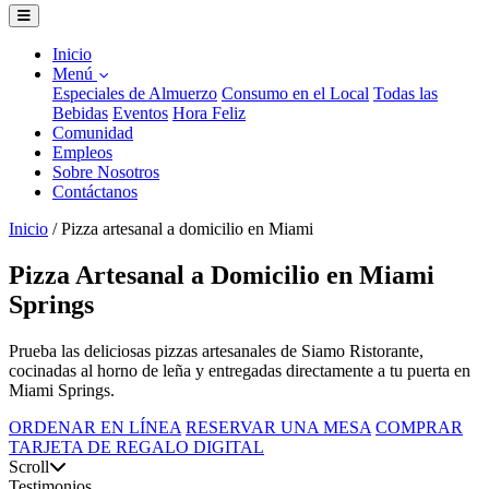
Inicio
Menú
Especiales de Almuerzo
Consumo en el Local
Todas las
Bebidas
Eventos
Hora Feliz
Comunidad
Empleos
Sobre Nosotros
Contáctanos
Inicio
/
Pizza artesanal a domicilio en Miami
Pizza Artesanal a Domicilio en Miami
Springs
Prueba las deliciosas pizzas artesanales de Siamo Ristorante,
cocinadas al horno de leña y entregadas directamente a tu puerta en
Miami Springs.
ORDENAR EN LÍNEA
RESERVAR UNA MESA
COMPRAR
TARJETA DE REGALO DIGITAL
Scroll
Testimonios