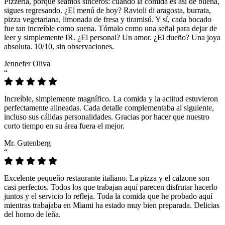
Pizzeria, porque seamos sinceros: cuando la comida es así de buena,
sigues regresando. ¿El menú de hoy? Ravioli di aragosta, burrata,
pizza vegetariana, limonada de fresa y tiramisú. Y sí, cada bocado
fue tan increíble como suena. Tómalo como una señal para dejar de
leer y simplemente IR. ¿El personal? Un amor. ¿El dueño? Una joya
absoluta. 10/10, sin observaciones.
Jennefer Oliva
“
Increíble, simplemente magnífico. La comida y la actitud estuvieron
perfectamente alineadas. Cada detalle complementaba al siguiente,
incluso sus cálidas personalidades. Gracias por hacer que nuestro
corto tiempo en su área fuera el mejor.
Mr. Gutenberg
“
Excelente pequeño restaurante italiano. La pizza y el calzone son
casi perfectos. Todos los que trabajan aquí parecen disfrutar hacerlo
juntos y el servicio lo refleja. Toda la comida que he probado aquí
mientras trabajaba en Miami ha estado muy bien preparada. Delicias
del horno de leña.