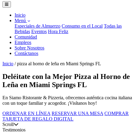
Inicio
Menú
Especiales de Almuerzo
Consumo en el Local
Todas las
Bebidas
Eventos
Hora Feliz
Comunidad
Empleos
Sobre Nosotros
Contáctanos
Inicio
/
pizza al horno de leña en Miami Springs FL
Deléitate con la Mejor Pizza al Horno de
Leña en Miami Springs FL
En Siamo Ristorante & Pizzeria, ofrecemos auténtica cocina italiana
con un toque familiar y acogedor. ¡Visítanos hoy!
ORDENAR EN LÍNEA
RESERVAR UNA MESA
COMPRAR
TARJETA DE REGALO DIGITAL
Scroll
Testimonios