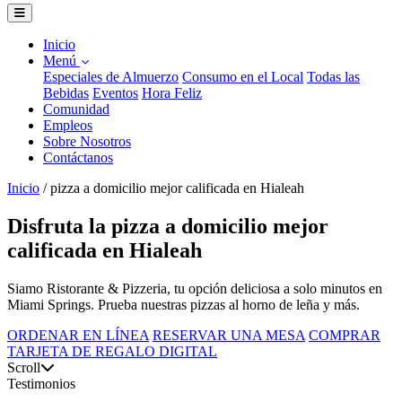
Inicio
Menú
Especiales de Almuerzo
Consumo en el Local
Todas las
Bebidas
Eventos
Hora Feliz
Comunidad
Empleos
Sobre Nosotros
Contáctanos
Inicio
/
pizza a domicilio mejor calificada en Hialeah
Disfruta la pizza a domicilio mejor
calificada en Hialeah
Siamo Ristorante & Pizzeria, tu opción deliciosa a solo minutos en
Miami Springs. Prueba nuestras pizzas al horno de leña y más.
ORDENAR EN LÍNEA
RESERVAR UNA MESA
COMPRAR
TARJETA DE REGALO DIGITAL
Scroll
Testimonios