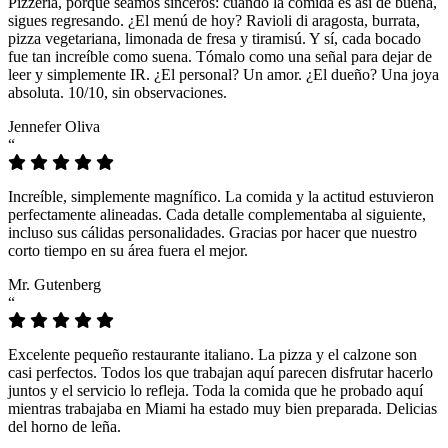
Pizzeria, porque seamos sinceros: cuando la comida es así de buena,
sigues regresando. ¿El menú de hoy? Ravioli di aragosta, burrata,
pizza vegetariana, limonada de fresa y tiramisú. Y sí, cada bocado
fue tan increíble como suena. Tómalo como una señal para dejar de
leer y simplemente IR. ¿El personal? Un amor. ¿El dueño? Una joya
absoluta. 10/10, sin observaciones.
Jennefer Oliva
“
Increíble, simplemente magnífico. La comida y la actitud estuvieron
perfectamente alineadas. Cada detalle complementaba al siguiente,
incluso sus cálidas personalidades. Gracias por hacer que nuestro
corto tiempo en su área fuera el mejor.
Mr. Gutenberg
“
Excelente pequeño restaurante italiano. La pizza y el calzone son
casi perfectos. Todos los que trabajan aquí parecen disfrutar hacerlo
juntos y el servicio lo refleja. Toda la comida que he probado aquí
mientras trabajaba en Miami ha estado muy bien preparada. Delicias
del horno de leña.