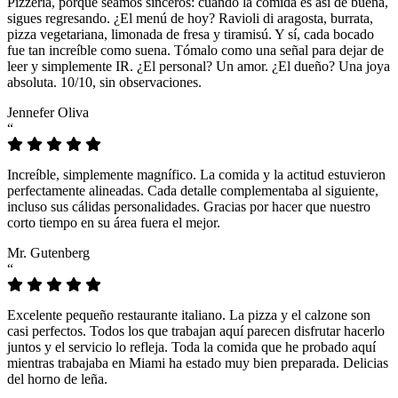
Pizzeria, porque seamos sinceros: cuando la comida es así de buena,
sigues regresando. ¿El menú de hoy? Ravioli di aragosta, burrata,
pizza vegetariana, limonada de fresa y tiramisú. Y sí, cada bocado
fue tan increíble como suena. Tómalo como una señal para dejar de
leer y simplemente IR. ¿El personal? Un amor. ¿El dueño? Una joya
absoluta. 10/10, sin observaciones.
Jennefer Oliva
“
Increíble, simplemente magnífico. La comida y la actitud estuvieron
perfectamente alineadas. Cada detalle complementaba al siguiente,
incluso sus cálidas personalidades. Gracias por hacer que nuestro
corto tiempo en su área fuera el mejor.
Mr. Gutenberg
“
Excelente pequeño restaurante italiano. La pizza y el calzone son
casi perfectos. Todos los que trabajan aquí parecen disfrutar hacerlo
juntos y el servicio lo refleja. Toda la comida que he probado aquí
mientras trabajaba en Miami ha estado muy bien preparada. Delicias
del horno de leña.