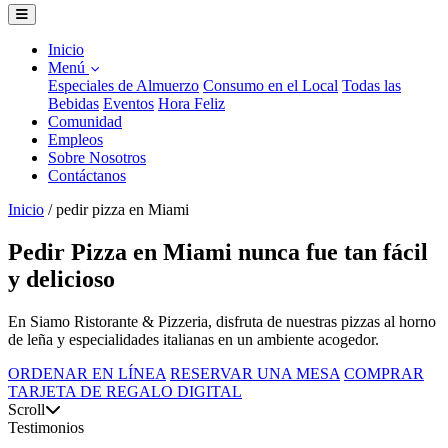
Inicio
Menú
Especiales de Almuerzo
Consumo en el Local
Todas las
Bebidas
Eventos
Hora Feliz
Comunidad
Empleos
Sobre Nosotros
Contáctanos
Inicio
/
pedir pizza en Miami
Pedir Pizza en Miami nunca fue tan fácil
y delicioso
En Siamo Ristorante & Pizzeria, disfruta de nuestras pizzas al horno
de leña y especialidades italianas en un ambiente acogedor.
ORDENAR EN LÍNEA
RESERVAR UNA MESA
COMPRAR
TARJETA DE REGALO DIGITAL
Scroll
Testimonios