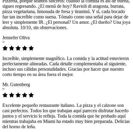
Pizzeria, porque seamos sinceros: cuando la comida es así de buena,
sigues regresando. ¿El menú de hoy? Ravioli di aragosta, burrata,
pizza vegetariana, limonada de fresa y tiramisú. Y sí, cada bocado
fue tan increíble como suena. Tómalo como una señal para dejar de
leer y simplemente IR. ¿El personal? Un amor. ¿El dueño? Una joya
absoluta. 10/10, sin observaciones.
Jennefer Oliva
“
Increíble, simplemente magnífico. La comida y la actitud estuvieron
perfectamente alineadas. Cada detalle complementaba al siguiente,
incluso sus cálidas personalidades. Gracias por hacer que nuestro
corto tiempo en su área fuera el mejor.
Mr. Gutenberg
“
Excelente pequeño restaurante italiano. La pizza y el calzone son
casi perfectos. Todos los que trabajan aquí parecen disfrutar hacerlo
juntos y el servicio lo refleja. Toda la comida que he probado aquí
mientras trabajaba en Miami ha estado muy bien preparada. Delicias
del horno de leña.