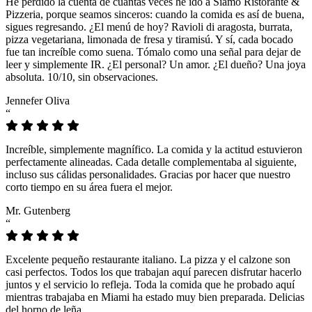
He perdido la cuenta de cuántas veces he ido a Siamo Ristorante &
Pizzeria, porque seamos sinceros: cuando la comida es así de buena,
sigues regresando. ¿El menú de hoy? Ravioli di aragosta, burrata,
pizza vegetariana, limonada de fresa y tiramisú. Y sí, cada bocado
fue tan increíble como suena. Tómalo como una señal para dejar de
leer y simplemente IR. ¿El personal? Un amor. ¿El dueño? Una joya
absoluta. 10/10, sin observaciones.
Jennefer Oliva
“
Increíble, simplemente magnífico. La comida y la actitud estuvieron
perfectamente alineadas. Cada detalle complementaba al siguiente,
incluso sus cálidas personalidades. Gracias por hacer que nuestro
corto tiempo en su área fuera el mejor.
Mr. Gutenberg
“
Excelente pequeño restaurante italiano. La pizza y el calzone son
casi perfectos. Todos los que trabajan aquí parecen disfrutar hacerlo
juntos y el servicio lo refleja. Toda la comida que he probado aquí
mientras trabajaba en Miami ha estado muy bien preparada. Delicias
del horno de leña.