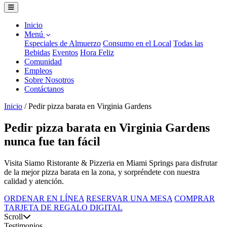
Inicio
Menú
Especiales de Almuerzo
Consumo en el Local
Todas las
Bebidas
Eventos
Hora Feliz
Comunidad
Empleos
Sobre Nosotros
Contáctanos
Inicio
/
Pedir pizza barata en Virginia Gardens
Pedir pizza barata en Virginia Gardens
nunca fue tan fácil
Visita Siamo Ristorante & Pizzeria en Miami Springs para disfrutar
de la mejor pizza barata en la zona, y sorpréndete con nuestra
calidad y atención.
ORDENAR EN LÍNEA
RESERVAR UNA MESA
COMPRAR
TARJETA DE REGALO DIGITAL
Scroll
Testimonios