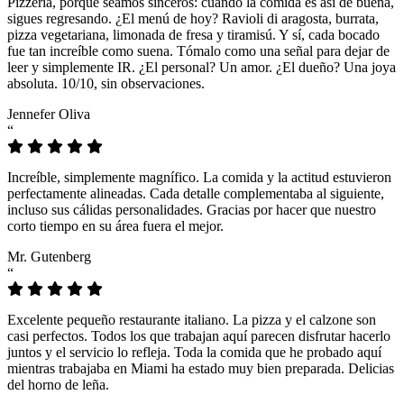
Pizzeria, porque seamos sinceros: cuando la comida es así de buena,
sigues regresando. ¿El menú de hoy? Ravioli di aragosta, burrata,
pizza vegetariana, limonada de fresa y tiramisú. Y sí, cada bocado
fue tan increíble como suena. Tómalo como una señal para dejar de
leer y simplemente IR. ¿El personal? Un amor. ¿El dueño? Una joya
absoluta. 10/10, sin observaciones.
Jennefer Oliva
“
Increíble, simplemente magnífico. La comida y la actitud estuvieron
perfectamente alineadas. Cada detalle complementaba al siguiente,
incluso sus cálidas personalidades. Gracias por hacer que nuestro
corto tiempo en su área fuera el mejor.
Mr. Gutenberg
“
Excelente pequeño restaurante italiano. La pizza y el calzone son
casi perfectos. Todos los que trabajan aquí parecen disfrutar hacerlo
juntos y el servicio lo refleja. Toda la comida que he probado aquí
mientras trabajaba en Miami ha estado muy bien preparada. Delicias
del horno de leña.