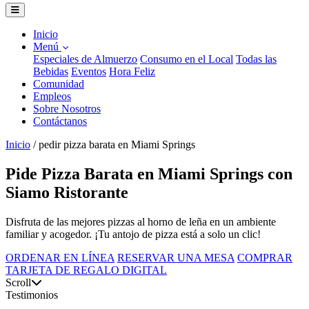
Inicio
Menú
Especiales de Almuerzo
Consumo en el Local
Todas las
Bebidas
Eventos
Hora Feliz
Comunidad
Empleos
Sobre Nosotros
Contáctanos
Inicio
/
pedir pizza barata en Miami Springs
Pide Pizza Barata en Miami Springs con
Siamo Ristorante
Disfruta de las mejores pizzas al horno de leña en un ambiente
familiar y acogedor. ¡Tu antojo de pizza está a solo un clic!
ORDENAR EN LÍNEA
RESERVAR UNA MESA
COMPRAR
TARJETA DE REGALO DIGITAL
Scroll
Testimonios