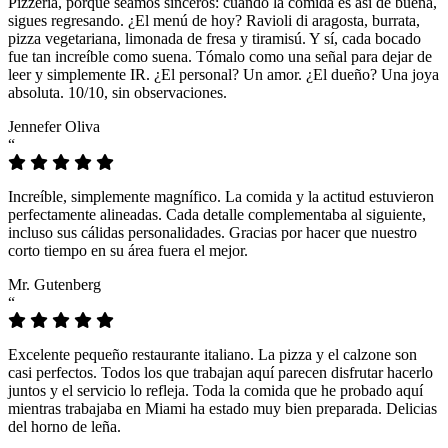
Pizzeria, porque seamos sinceros: cuando la comida es así de buena,
sigues regresando. ¿El menú de hoy? Ravioli di aragosta, burrata,
pizza vegetariana, limonada de fresa y tiramisú. Y sí, cada bocado
fue tan increíble como suena. Tómalo como una señal para dejar de
leer y simplemente IR. ¿El personal? Un amor. ¿El dueño? Una joya
absoluta. 10/10, sin observaciones.
Jennefer Oliva
“
Increíble, simplemente magnífico. La comida y la actitud estuvieron
perfectamente alineadas. Cada detalle complementaba al siguiente,
incluso sus cálidas personalidades. Gracias por hacer que nuestro
corto tiempo en su área fuera el mejor.
Mr. Gutenberg
“
Excelente pequeño restaurante italiano. La pizza y el calzone son
casi perfectos. Todos los que trabajan aquí parecen disfrutar hacerlo
juntos y el servicio lo refleja. Toda la comida que he probado aquí
mientras trabajaba en Miami ha estado muy bien preparada. Delicias
del horno de leña.