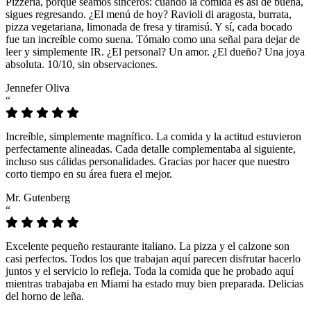
Pizzeria, porque seamos sinceros: cuando la comida es así de buena,
sigues regresando. ¿El menú de hoy? Ravioli di aragosta, burrata,
pizza vegetariana, limonada de fresa y tiramisú. Y sí, cada bocado
fue tan increíble como suena. Tómalo como una señal para dejar de
leer y simplemente IR. ¿El personal? Un amor. ¿El dueño? Una joya
absoluta. 10/10, sin observaciones.
Jennefer Oliva
“
Increíble, simplemente magnífico. La comida y la actitud estuvieron
perfectamente alineadas. Cada detalle complementaba al siguiente,
incluso sus cálidas personalidades. Gracias por hacer que nuestro
corto tiempo en su área fuera el mejor.
Mr. Gutenberg
“
Excelente pequeño restaurante italiano. La pizza y el calzone son
casi perfectos. Todos los que trabajan aquí parecen disfrutar hacerlo
juntos y el servicio lo refleja. Toda la comida que he probado aquí
mientras trabajaba en Miami ha estado muy bien preparada. Delicias
del horno de leña.