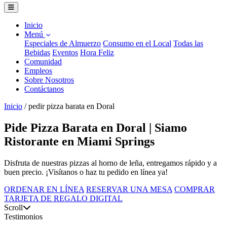
Inicio
Menú
Especiales de Almuerzo
Consumo en el Local
Todas las
Bebidas
Eventos
Hora Feliz
Comunidad
Empleos
Sobre Nosotros
Contáctanos
Inicio
/
pedir pizza barata en Doral
Pide Pizza Barata en Doral | Siamo
Ristorante en Miami Springs
Disfruta de nuestras pizzas al horno de leña, entregamos rápido y a
buen precio. ¡Visítanos o haz tu pedido en línea ya!
ORDENAR EN LÍNEA
RESERVAR UNA MESA
COMPRAR
TARJETA DE REGALO DIGITAL
Scroll
Testimonios