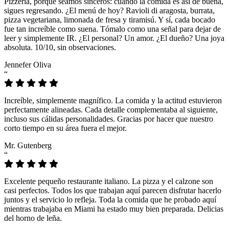
Pizzeria, porque seamos sinceros: cuando la comida es así de buena,
sigues regresando. ¿El menú de hoy? Ravioli di aragosta, burrata,
pizza vegetariana, limonada de fresa y tiramisú. Y sí, cada bocado
fue tan increíble como suena. Tómalo como una señal para dejar de
leer y simplemente IR. ¿El personal? Un amor. ¿El dueño? Una joya
absoluta. 10/10, sin observaciones.
Jennefer Oliva
“
Increíble, simplemente magnífico. La comida y la actitud estuvieron
perfectamente alineadas. Cada detalle complementaba al siguiente,
incluso sus cálidas personalidades. Gracias por hacer que nuestro
corto tiempo en su área fuera el mejor.
Mr. Gutenberg
“
Excelente pequeño restaurante italiano. La pizza y el calzone son
casi perfectos. Todos los que trabajan aquí parecen disfrutar hacerlo
juntos y el servicio lo refleja. Toda la comida que he probado aquí
mientras trabajaba en Miami ha estado muy bien preparada. Delicias
del horno de leña.