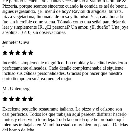
He perdido la cuenta de cuántas veces he ido a Siamo Ristorante &
Pizzeria, porque seamos sinceros: cuando la comida es así de buena,
sigues regresando. ¿El menú de hoy? Ravioli di aragosta, burrata,
pizza vegetariana, limonada de fresa y tiramisú. Y sí, cada bocado
fue tan increíble como suena. Tómalo como una señal para dejar de
leer y simplemente IR. ¿El personal? Un amor. ¿El dueño? Una joya
absoluta. 10/10, sin observaciones.
Jennefer Oliva
“
Increíble, simplemente magnífico. La comida y la actitud estuvieron
perfectamente alineadas. Cada detalle complementaba al siguiente,
incluso sus cálidas personalidades. Gracias por hacer que nuestro
corto tiempo en su área fuera el mejor.
Mr. Gutenberg
“
Excelente pequeño restaurante italiano. La pizza y el calzone son
casi perfectos. Todos los que trabajan aquí parecen disfrutar hacerlo
juntos y el servicio lo refleja. Toda la comida que he probado aquí
mientras trabajaba en Miami ha estado muy bien preparada. Delicias
del horno de leña.