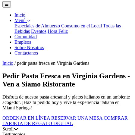
Inicio
Menú
Especiales de Almuerzo
Consumo en el Local
Todas las
Bebidas
Eventos
Hora Feliz
Comunidad
Empleos
Sobre Nosotros
Contáctanos
Inicio
/
pedir pasta fresca en Virginia Gardens
Pedir Pasta Fresca en Virginia Gardens -
Ven a Siamo Ristorante
Disfruta de nuestra pasta artesanal y platos italianos en un ambiente
acogedor. ¡Haz tu pedido hoy y vive la experiencia italiana en
Miami Springs!
ORDENAR EN LÍNEA
RESERVAR UNA MESA
COMPRAR
TARJETA DE REGALO DIGITAL
Scroll
Testimonios