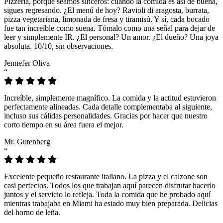
Pizzeria, porque seamos sinceros: cuando la comida es así de buena,
sigues regresando. ¿El menú de hoy? Ravioli di aragosta, burrata,
pizza vegetariana, limonada de fresa y tiramisú. Y sí, cada bocado
fue tan increíble como suena. Tómalo como una señal para dejar de
leer y simplemente IR. ¿El personal? Un amor. ¿El dueño? Una joya
absoluta. 10/10, sin observaciones.
Jennefer Oliva
“
Increíble, simplemente magnífico. La comida y la actitud estuvieron
perfectamente alineadas. Cada detalle complementaba al siguiente,
incluso sus cálidas personalidades. Gracias por hacer que nuestro
corto tiempo en su área fuera el mejor.
Mr. Gutenberg
“
Excelente pequeño restaurante italiano. La pizza y el calzone son
casi perfectos. Todos los que trabajan aquí parecen disfrutar hacerlo
juntos y el servicio lo refleja. Toda la comida que he probado aquí
mientras trabajaba en Miami ha estado muy bien preparada. Delicias
del horno de leña.