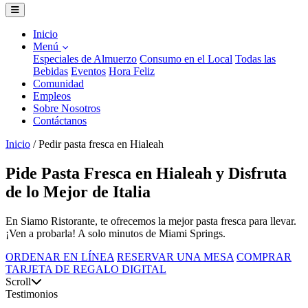
Inicio
Menú
Especiales de Almuerzo
Consumo en el Local
Todas las
Bebidas
Eventos
Hora Feliz
Comunidad
Empleos
Sobre Nosotros
Contáctanos
Inicio
/
Pedir pasta fresca en Hialeah
Pide Pasta Fresca en Hialeah y Disfruta
de lo Mejor de Italia
En Siamo Ristorante, te ofrecemos la mejor pasta fresca para llevar.
¡Ven a probarla! A solo minutos de Miami Springs.
ORDENAR EN LÍNEA
RESERVAR UNA MESA
COMPRAR
TARJETA DE REGALO DIGITAL
Scroll
Testimonios