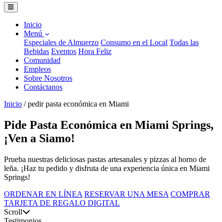
Inicio
Menú
Especiales de Almuerzo
Consumo en el Local
Todas las
Bebidas
Eventos
Hora Feliz
Comunidad
Empleos
Sobre Nosotros
Contáctanos
Inicio
/
pedir pasta económica en Miami
Pide Pasta Económica en Miami Springs,
¡Ven a Siamo!
Prueba nuestras deliciosas pastas artesanales y pizzas al horno de
leña. ¡Haz tu pedido y disfruta de una experiencia única en Miami
Springs!
ORDENAR EN LÍNEA
RESERVAR UNA MESA
COMPRAR
TARJETA DE REGALO DIGITAL
Scroll
Testimonios