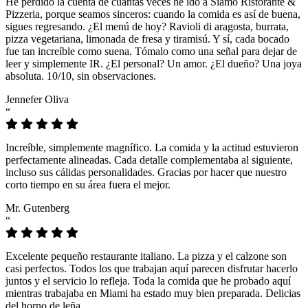
He perdido la cuenta de cuántas veces he ido a Siamo Ristorante &
Pizzeria, porque seamos sinceros: cuando la comida es así de buena,
sigues regresando. ¿El menú de hoy? Ravioli di aragosta, burrata,
pizza vegetariana, limonada de fresa y tiramisú. Y sí, cada bocado
fue tan increíble como suena. Tómalo como una señal para dejar de
leer y simplemente IR. ¿El personal? Un amor. ¿El dueño? Una joya
absoluta. 10/10, sin observaciones.
Jennefer Oliva
“
Increíble, simplemente magnífico. La comida y la actitud estuvieron
perfectamente alineadas. Cada detalle complementaba al siguiente,
incluso sus cálidas personalidades. Gracias por hacer que nuestro
corto tiempo en su área fuera el mejor.
Mr. Gutenberg
“
Excelente pequeño restaurante italiano. La pizza y el calzone son
casi perfectos. Todos los que trabajan aquí parecen disfrutar hacerlo
juntos y el servicio lo refleja. Toda la comida que he probado aquí
mientras trabajaba en Miami ha estado muy bien preparada. Delicias
del horno de leña.