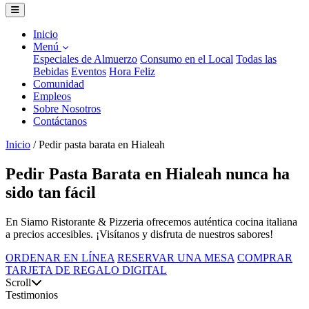
Inicio
Menú
Especiales de Almuerzo
Consumo en el Local
Todas las
Bebidas
Eventos
Hora Feliz
Comunidad
Empleos
Sobre Nosotros
Contáctanos
Inicio
/
Pedir pasta barata en Hialeah
Pedir Pasta Barata en Hialeah nunca ha
sido tan fácil
En Siamo Ristorante & Pizzeria ofrecemos auténtica cocina italiana
a precios accesibles. ¡Visítanos y disfruta de nuestros sabores!
ORDENAR EN LÍNEA
RESERVAR UNA MESA
COMPRAR
TARJETA DE REGALO DIGITAL
Scroll
Testimonios