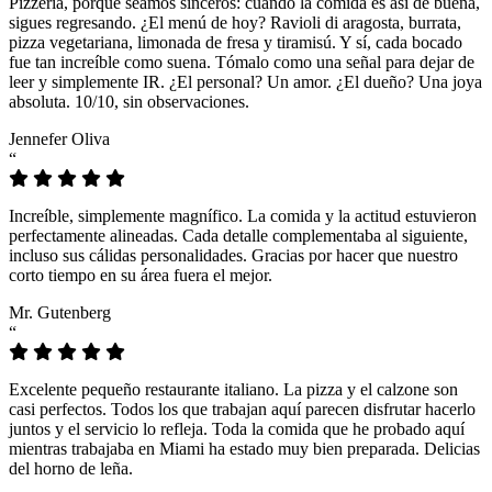
Pizzeria, porque seamos sinceros: cuando la comida es así de buena,
sigues regresando. ¿El menú de hoy? Ravioli di aragosta, burrata,
pizza vegetariana, limonada de fresa y tiramisú. Y sí, cada bocado
fue tan increíble como suena. Tómalo como una señal para dejar de
leer y simplemente IR. ¿El personal? Un amor. ¿El dueño? Una joya
absoluta. 10/10, sin observaciones.
Jennefer Oliva
“
Increíble, simplemente magnífico. La comida y la actitud estuvieron
perfectamente alineadas. Cada detalle complementaba al siguiente,
incluso sus cálidas personalidades. Gracias por hacer que nuestro
corto tiempo en su área fuera el mejor.
Mr. Gutenberg
“
Excelente pequeño restaurante italiano. La pizza y el calzone son
casi perfectos. Todos los que trabajan aquí parecen disfrutar hacerlo
juntos y el servicio lo refleja. Toda la comida que he probado aquí
mientras trabajaba en Miami ha estado muy bien preparada. Delicias
del horno de leña.