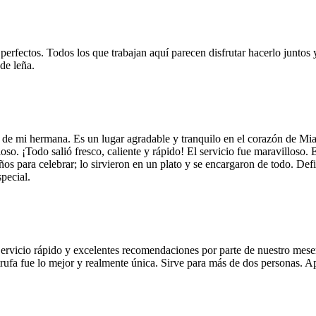
 perfectos. Todos los que trabajan aquí parecen disfrutar hacerlo juntos 
de leña.
 de mi hermana. Es un lugar agradable y tranquilo en el corazón de Mi
so. ¡Todo salió fresco, caliente y rápido! El servicio fue maravilloso. 
años para celebrar; lo sirvieron en un plato y se encargaron de todo. De
pecial.
Servicio rápido y excelentes recomendaciones por parte de nuestro meser
 de trufa fue lo mejor y realmente única. Sirve para más de dos personas.