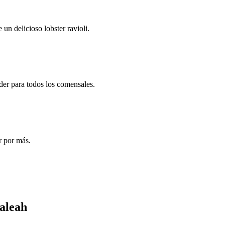
un delicioso lobster ravioli.
der para todos los comensales.
r por más.
ialeah