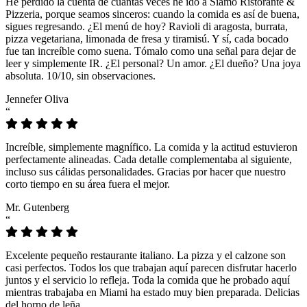
He perdido la cuenta de cuántas veces he ido a Siamo Ristorante &
Pizzeria, porque seamos sinceros: cuando la comida es así de buena,
sigues regresando. ¿El menú de hoy? Ravioli di aragosta, burrata,
pizza vegetariana, limonada de fresa y tiramisú. Y sí, cada bocado
fue tan increíble como suena. Tómalo como una señal para dejar de
leer y simplemente IR. ¿El personal? Un amor. ¿El dueño? Una joya
absoluta. 10/10, sin observaciones.
Jennefer Oliva
“
Increíble, simplemente magnífico. La comida y la actitud estuvieron
perfectamente alineadas. Cada detalle complementaba al siguiente,
incluso sus cálidas personalidades. Gracias por hacer que nuestro
corto tiempo en su área fuera el mejor.
Mr. Gutenberg
“
Excelente pequeño restaurante italiano. La pizza y el calzone son
casi perfectos. Todos los que trabajan aquí parecen disfrutar hacerlo
juntos y el servicio lo refleja. Toda la comida que he probado aquí
mientras trabajaba en Miami ha estado muy bien preparada. Delicias
del horno de leña.