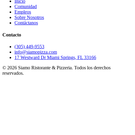
Inicio
Comunidad
Empleos
Sobre Nosotros
Contáctanos
Contacto
(305) 449-9553
info@siamopizza.com
17 Westward Dr Miami Springs, FL 33166
©
2026
Siamo Ristorante & Pizzeria. Todos los derechos
reservados.