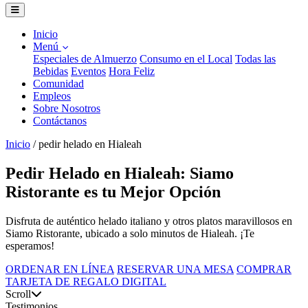
Inicio
Menú
Especiales de Almuerzo
Consumo en el Local
Todas las
Bebidas
Eventos
Hora Feliz
Comunidad
Empleos
Sobre Nosotros
Contáctanos
Inicio
/
pedir helado en Hialeah
Pedir Helado en Hialeah: Siamo
Ristorante es tu Mejor Opción
Disfruta de auténtico helado italiano y otros platos maravillosos en
Siamo Ristorante, ubicado a solo minutos de Hialeah. ¡Te
esperamos!
ORDENAR EN LÍNEA
RESERVAR UNA MESA
COMPRAR
TARJETA DE REGALO DIGITAL
Scroll
Testimonios