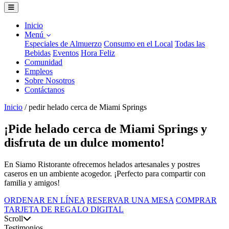
Inicio
Menú
Especiales de Almuerzo
Consumo en el Local
Todas las
Bebidas
Eventos
Hora Feliz
Comunidad
Empleos
Sobre Nosotros
Contáctanos
Inicio
/
pedir helado cerca de Miami Springs
¡Pide helado cerca de Miami Springs y
disfruta de un dulce momento!
En Siamo Ristorante ofrecemos helados artesanales y postres
caseros en un ambiente acogedor. ¡Perfecto para compartir con
familia y amigos!
ORDENAR EN LÍNEA
RESERVAR UNA MESA
COMPRAR
TARJETA DE REGALO DIGITAL
Scroll
Testimonios