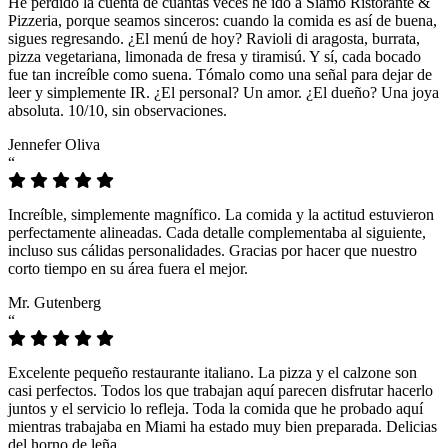
He perdido la cuenta de cuántas veces he ido a Siamo Ristorante &
Pizzeria, porque seamos sinceros: cuando la comida es así de buena,
sigues regresando. ¿El menú de hoy? Ravioli di aragosta, burrata,
pizza vegetariana, limonada de fresa y tiramisú. Y sí, cada bocado
fue tan increíble como suena. Tómalo como una señal para dejar de
leer y simplemente IR. ¿El personal? Un amor. ¿El dueño? Una joya
absoluta. 10/10, sin observaciones.
Jennefer Oliva
“
Increíble, simplemente magnífico. La comida y la actitud estuvieron
perfectamente alineadas. Cada detalle complementaba al siguiente,
incluso sus cálidas personalidades. Gracias por hacer que nuestro
corto tiempo en su área fuera el mejor.
Mr. Gutenberg
“
Excelente pequeño restaurante italiano. La pizza y el calzone son
casi perfectos. Todos los que trabajan aquí parecen disfrutar hacerlo
juntos y el servicio lo refleja. Toda la comida que he probado aquí
mientras trabajaba en Miami ha estado muy bien preparada. Delicias
del horno de leña.