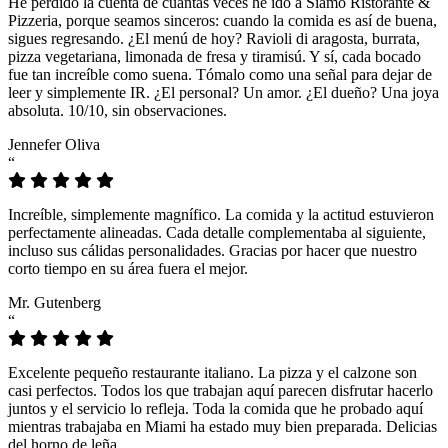
He perdido la cuenta de cuántas veces he ido a Siamo Ristorante &
Pizzeria, porque seamos sinceros: cuando la comida es así de buena,
sigues regresando. ¿El menú de hoy? Ravioli di aragosta, burrata,
pizza vegetariana, limonada de fresa y tiramisú. Y sí, cada bocado
fue tan increíble como suena. Tómalo como una señal para dejar de
leer y simplemente IR. ¿El personal? Un amor. ¿El dueño? Una joya
absoluta. 10/10, sin observaciones.
Jennefer Oliva
“
Increíble, simplemente magnífico. La comida y la actitud estuvieron
perfectamente alineadas. Cada detalle complementaba al siguiente,
incluso sus cálidas personalidades. Gracias por hacer que nuestro
corto tiempo en su área fuera el mejor.
Mr. Gutenberg
“
Excelente pequeño restaurante italiano. La pizza y el calzone son
casi perfectos. Todos los que trabajan aquí parecen disfrutar hacerlo
juntos y el servicio lo refleja. Toda la comida que he probado aquí
mientras trabajaba en Miami ha estado muy bien preparada. Delicias
del horno de leña.