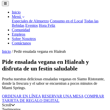
Inicio
Menú
Especiales de Almuerzo
Consumo en el Local
Todas las
Bebidas
Eventos
Hora Feliz
Comunidad
Empleos
Sobre Nosotros
Contáctanos
Inicio
/
Pedir ensalada vegana en Hialeah
Pide ensalada vegana en Hialeah y
disfruta de un festín saludable
Prueba nuestras deliciosas ensaladas veganas en Siamo Ristorante,
donde la frescura y el sabor se encuentran a pocos minutos de
Miami Springs.
ORDENAR EN LÍNEA
RESERVAR UNA MESA
COMPRAR
TARJETA DE REGALO DIGITAL
Scroll
Testimonios