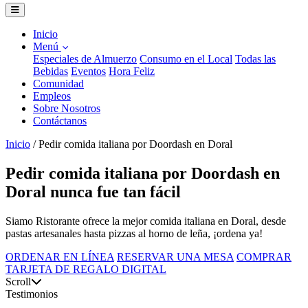
Inicio
Menú
Especiales de Almuerzo
Consumo en el Local
Todas las
Bebidas
Eventos
Hora Feliz
Comunidad
Empleos
Sobre Nosotros
Contáctanos
Inicio
/
Pedir comida italiana por Doordash en Doral
Pedir comida italiana por Doordash en
Doral nunca fue tan fácil
Siamo Ristorante ofrece la mejor comida italiana en Doral, desde
pastas artesanales hasta pizzas al horno de leña, ¡ordena ya!
ORDENAR EN LÍNEA
RESERVAR UNA MESA
COMPRAR
TARJETA DE REGALO DIGITAL
Scroll
Testimonios