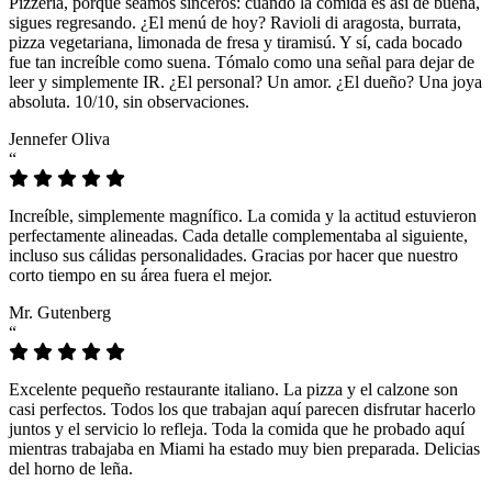
Pizzeria, porque seamos sinceros: cuando la comida es así de buena,
sigues regresando. ¿El menú de hoy? Ravioli di aragosta, burrata,
pizza vegetariana, limonada de fresa y tiramisú. Y sí, cada bocado
fue tan increíble como suena. Tómalo como una señal para dejar de
leer y simplemente IR. ¿El personal? Un amor. ¿El dueño? Una joya
absoluta. 10/10, sin observaciones.
Jennefer Oliva
“
Increíble, simplemente magnífico. La comida y la actitud estuvieron
perfectamente alineadas. Cada detalle complementaba al siguiente,
incluso sus cálidas personalidades. Gracias por hacer que nuestro
corto tiempo en su área fuera el mejor.
Mr. Gutenberg
“
Excelente pequeño restaurante italiano. La pizza y el calzone son
casi perfectos. Todos los que trabajan aquí parecen disfrutar hacerlo
juntos y el servicio lo refleja. Toda la comida que he probado aquí
mientras trabajaba en Miami ha estado muy bien preparada. Delicias
del horno de leña.