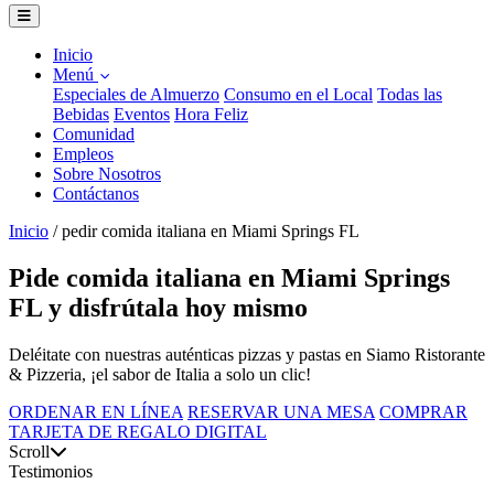
Inicio
Menú
Especiales de Almuerzo
Consumo en el Local
Todas las
Bebidas
Eventos
Hora Feliz
Comunidad
Empleos
Sobre Nosotros
Contáctanos
Inicio
/
pedir comida italiana en Miami Springs FL
Pide comida italiana en Miami Springs
FL y disfrútala hoy mismo
Deléitate con nuestras auténticas pizzas y pastas en Siamo Ristorante
& Pizzeria, ¡el sabor de Italia a solo un clic!
ORDENAR EN LÍNEA
RESERVAR UNA MESA
COMPRAR
TARJETA DE REGALO DIGITAL
Scroll
Testimonios