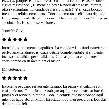
Pizzeria, porque seamos sinceros: cuando la comida es así de buena,
sigues regresando. ¿El menú de hoy? Ravioli di aragosta, burrata,
pizza vegetariana, limonada de fresa y tiramisú. Y sí, cada bocado
fue tan increíble como suena. Tómalo como una señal para dejar de
leer y simplemente IR. ¿El personal? Un amor. ¿El dueño? Una joya
absoluta. 10/10, sin observaciones.
Jennefer Oliva
“
Increíble, simplemente magnífico. La comida y la actitud estuvieron
perfectamente alineadas. Cada detalle complementaba al siguiente,
incluso sus cálidas personalidades. Gracias por hacer que nuestro
corto tiempo en su área fuera el mejor.
Mr. Gutenberg
“
Excelente pequeño restaurante italiano. La pizza y el calzone son
casi perfectos. Todos los que trabajan aquí parecen disfrutar hacerlo
juntos y el servicio lo refleja. Toda la comida que he probado aquí
mientras trabajaba en Miami ha estado muy bien preparada. Delicias
del horno de leña.