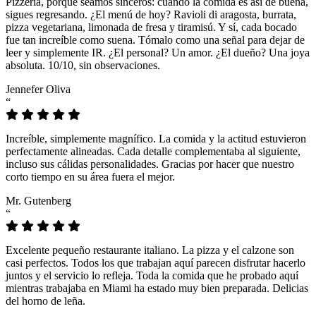
Pizzeria, porque seamos sinceros: cuando la comida es así de buena,
sigues regresando. ¿El menú de hoy? Ravioli di aragosta, burrata,
pizza vegetariana, limonada de fresa y tiramisú. Y sí, cada bocado
fue tan increíble como suena. Tómalo como una señal para dejar de
leer y simplemente IR. ¿El personal? Un amor. ¿El dueño? Una joya
absoluta. 10/10, sin observaciones.
Jennefer Oliva
“
Increíble, simplemente magnífico. La comida y la actitud estuvieron
perfectamente alineadas. Cada detalle complementaba al siguiente,
incluso sus cálidas personalidades. Gracias por hacer que nuestro
corto tiempo en su área fuera el mejor.
Mr. Gutenberg
“
Excelente pequeño restaurante italiano. La pizza y el calzone son
casi perfectos. Todos los que trabajan aquí parecen disfrutar hacerlo
juntos y el servicio lo refleja. Toda la comida que he probado aquí
mientras trabajaba en Miami ha estado muy bien preparada. Delicias
del horno de leña.