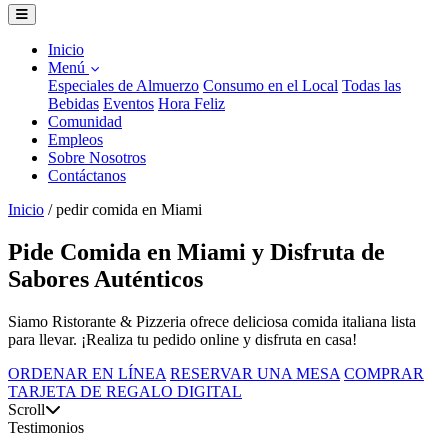
Inicio
Menú
Especiales de Almuerzo
Consumo en el Local
Todas las
Bebidas
Eventos
Hora Feliz
Comunidad
Empleos
Sobre Nosotros
Contáctanos
Inicio
/
pedir comida en Miami
Pide Comida en Miami y Disfruta de
Sabores Auténticos
Siamo Ristorante & Pizzeria ofrece deliciosa comida italiana lista
para llevar. ¡Realiza tu pedido online y disfruta en casa!
ORDENAR EN LÍNEA
RESERVAR UNA MESA
COMPRAR
TARJETA DE REGALO DIGITAL
Scroll
Testimonios