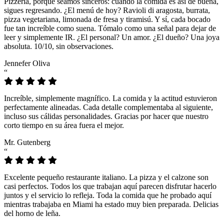
Pizzeria, porque seamos sinceros: cuando la comida es así de buena,
sigues regresando. ¿El menú de hoy? Ravioli di aragosta, burrata,
pizza vegetariana, limonada de fresa y tiramisú. Y sí, cada bocado
fue tan increíble como suena. Tómalo como una señal para dejar de
leer y simplemente IR. ¿El personal? Un amor. ¿El dueño? Una joya
absoluta. 10/10, sin observaciones.
Jennefer Oliva
“
Increíble, simplemente magnífico. La comida y la actitud estuvieron
perfectamente alineadas. Cada detalle complementaba al siguiente,
incluso sus cálidas personalidades. Gracias por hacer que nuestro
corto tiempo en su área fuera el mejor.
Mr. Gutenberg
“
Excelente pequeño restaurante italiano. La pizza y el calzone son
casi perfectos. Todos los que trabajan aquí parecen disfrutar hacerlo
juntos y el servicio lo refleja. Toda la comida que he probado aquí
mientras trabajaba en Miami ha estado muy bien preparada. Delicias
del horno de leña.