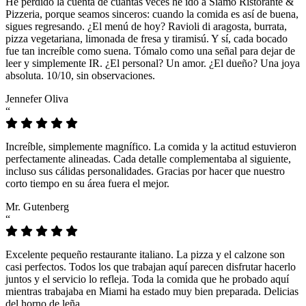
He perdido la cuenta de cuántas veces he ido a Siamo Ristorante &
Pizzeria, porque seamos sinceros: cuando la comida es así de buena,
sigues regresando. ¿El menú de hoy? Ravioli di aragosta, burrata,
pizza vegetariana, limonada de fresa y tiramisú. Y sí, cada bocado
fue tan increíble como suena. Tómalo como una señal para dejar de
leer y simplemente IR. ¿El personal? Un amor. ¿El dueño? Una joya
absoluta. 10/10, sin observaciones.
Jennefer Oliva
“
Increíble, simplemente magnífico. La comida y la actitud estuvieron
perfectamente alineadas. Cada detalle complementaba al siguiente,
incluso sus cálidas personalidades. Gracias por hacer que nuestro
corto tiempo en su área fuera el mejor.
Mr. Gutenberg
“
Excelente pequeño restaurante italiano. La pizza y el calzone son
casi perfectos. Todos los que trabajan aquí parecen disfrutar hacerlo
juntos y el servicio lo refleja. Toda la comida que he probado aquí
mientras trabajaba en Miami ha estado muy bien preparada. Delicias
del horno de leña.