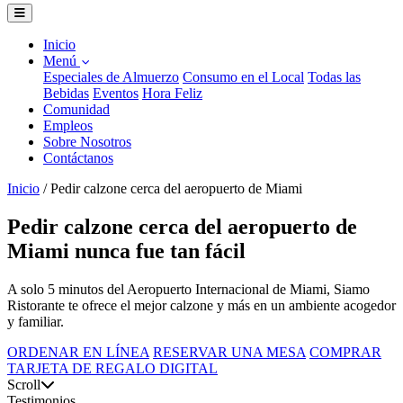
Inicio
Menú
Especiales de Almuerzo
Consumo en el Local
Todas las
Bebidas
Eventos
Hora Feliz
Comunidad
Empleos
Sobre Nosotros
Contáctanos
Inicio
/
Pedir calzone cerca del aeropuerto de Miami
Pedir calzone cerca del aeropuerto de
Miami nunca fue tan fácil
A solo 5 minutos del Aeropuerto Internacional de Miami, Siamo
Ristorante te ofrece el mejor calzone y más en un ambiente acogedor
y familiar.
ORDENAR EN LÍNEA
RESERVAR UNA MESA
COMPRAR
TARJETA DE REGALO DIGITAL
Scroll
Testimonios