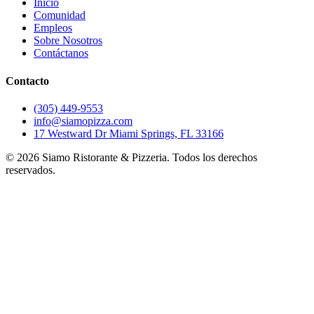
Inicio
Comunidad
Empleos
Sobre Nosotros
Contáctanos
Contacto
(305) 449-9553
info@siamopizza.com
17 Westward Dr Miami Springs, FL 33166
©
2026
Siamo Ristorante & Pizzeria. Todos los derechos
reservados.