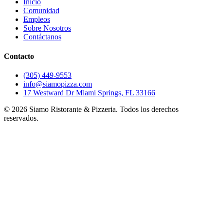
Inicio
Comunidad
Empleos
Sobre Nosotros
Contáctanos
Contacto
(305) 449-9553
info@siamopizza.com
17 Westward Dr Miami Springs, FL 33166
©
2026
Siamo Ristorante & Pizzeria. Todos los derechos
reservados.