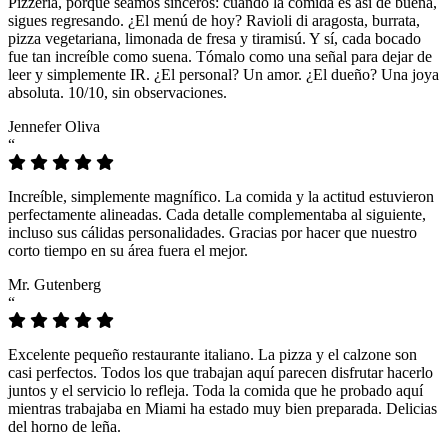
Pizzeria, porque seamos sinceros: cuando la comida es así de buena,
sigues regresando. ¿El menú de hoy? Ravioli di aragosta, burrata,
pizza vegetariana, limonada de fresa y tiramisú. Y sí, cada bocado
fue tan increíble como suena. Tómalo como una señal para dejar de
leer y simplemente IR. ¿El personal? Un amor. ¿El dueño? Una joya
absoluta. 10/10, sin observaciones.
Jennefer Oliva
“
Increíble, simplemente magnífico. La comida y la actitud estuvieron
perfectamente alineadas. Cada detalle complementaba al siguiente,
incluso sus cálidas personalidades. Gracias por hacer que nuestro
corto tiempo en su área fuera el mejor.
Mr. Gutenberg
“
Excelente pequeño restaurante italiano. La pizza y el calzone son
casi perfectos. Todos los que trabajan aquí parecen disfrutar hacerlo
juntos y el servicio lo refleja. Toda la comida que he probado aquí
mientras trabajaba en Miami ha estado muy bien preparada. Delicias
del horno de leña.