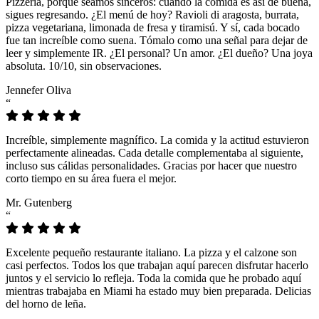
Pizzeria, porque seamos sinceros: cuando la comida es así de buena,
sigues regresando. ¿El menú de hoy? Ravioli di aragosta, burrata,
pizza vegetariana, limonada de fresa y tiramisú. Y sí, cada bocado
fue tan increíble como suena. Tómalo como una señal para dejar de
leer y simplemente IR. ¿El personal? Un amor. ¿El dueño? Una joya
absoluta. 10/10, sin observaciones.
Jennefer Oliva
“
Increíble, simplemente magnífico. La comida y la actitud estuvieron
perfectamente alineadas. Cada detalle complementaba al siguiente,
incluso sus cálidas personalidades. Gracias por hacer que nuestro
corto tiempo en su área fuera el mejor.
Mr. Gutenberg
“
Excelente pequeño restaurante italiano. La pizza y el calzone son
casi perfectos. Todos los que trabajan aquí parecen disfrutar hacerlo
juntos y el servicio lo refleja. Toda la comida que he probado aquí
mientras trabajaba en Miami ha estado muy bien preparada. Delicias
del horno de leña.