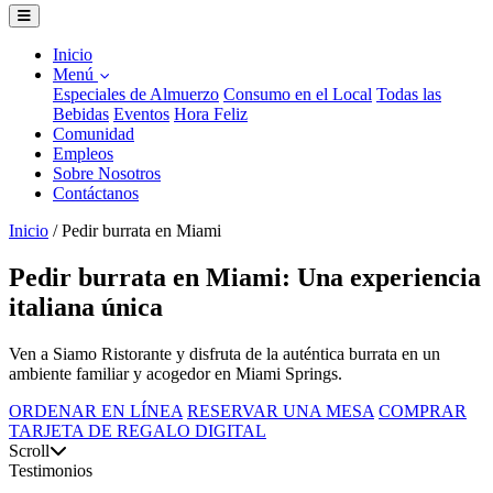
Inicio
Menú
Especiales de Almuerzo
Consumo en el Local
Todas las
Bebidas
Eventos
Hora Feliz
Comunidad
Empleos
Sobre Nosotros
Contáctanos
Inicio
/
Pedir burrata en Miami
Pedir burrata en Miami: Una experiencia
italiana única
Ven a Siamo Ristorante y disfruta de la auténtica burrata en un
ambiente familiar y acogedor en Miami Springs.
ORDENAR EN LÍNEA
RESERVAR UNA MESA
COMPRAR
TARJETA DE REGALO DIGITAL
Scroll
Testimonios