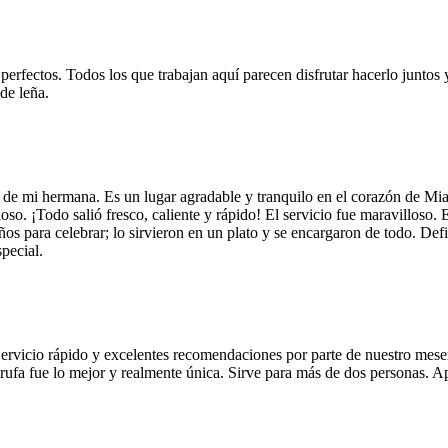
 perfectos. Todos los que trabajan aquí parecen disfrutar hacerlo juntos 
de leña.
 de mi hermana. Es un lugar agradable y tranquilo en el corazón de Mi
so. ¡Todo salió fresco, caliente y rápido! El servicio fue maravilloso. 
años para celebrar; lo sirvieron en un plato y se encargaron de todo. De
pecial.
Servicio rápido y excelentes recomendaciones por parte de nuestro meser
 de trufa fue lo mejor y realmente única. Sirve para más de dos personas.